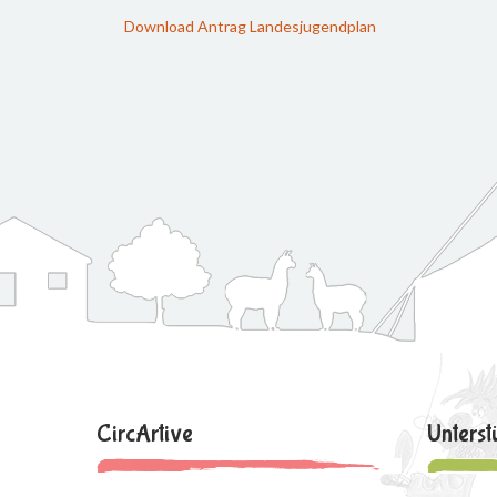
Download Antrag Landesjugendplan
CircArtive
Unterst