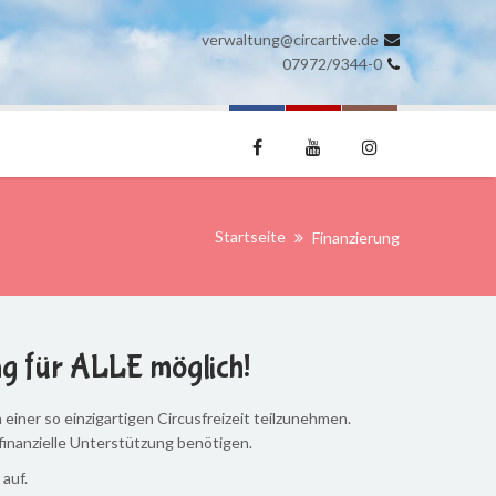
verwaltung@circartive.de
07972/9344-0
Startseite
Finanzierung
ng für ALLE möglich!
einer so einzigartigen Circusfreizeit teilzunehmen.
finanzielle Unterstützung benötigen.
auf.