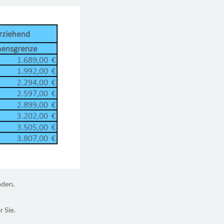
aden.
r Sie.